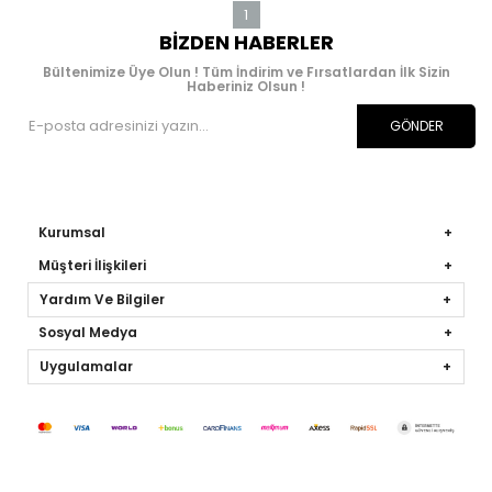
1
BIZDEN HABERLER
Bültenimize Üye Olun ! Tüm İndirim ve Fırsatlardan İlk Sizin
Haberiniz Olsun !
GÖNDER
Kurumsal
Müşteri İlişkileri
Yardım Ve Bilgiler
Sosyal Medya
Uygulamalar