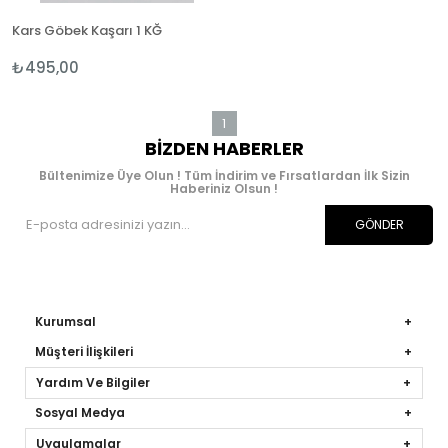
Kars Göbek Kaşarı 1 KĞ
₺495,00
1
BIZDEN HABERLER
Bültenimize Üye Olun ! Tüm İndirim ve Fırsatlardan İlk Sizin
Haberiniz Olsun !
GÖNDER
Kurumsal
Müşteri İlişkileri
Yardım Ve Bilgiler
Sosyal Medya
Uygulamalar