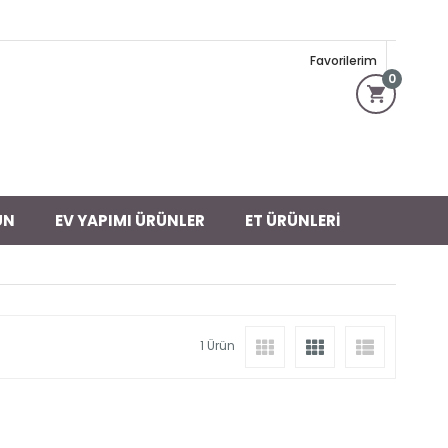
Favorilerim
0
ÜN
EV YAPIMI ÜRÜNLER
ET ÜRÜNLERI
1 Ürün