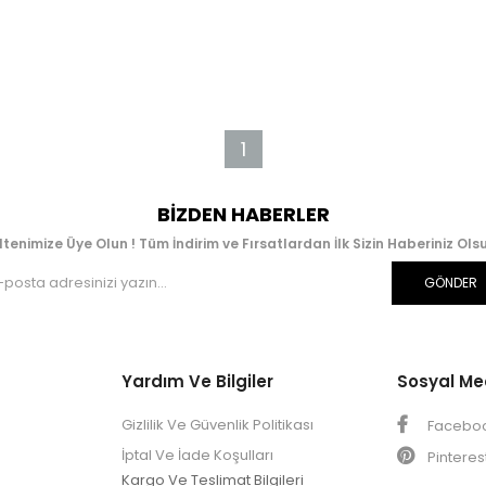
1
BIZDEN HABERLER
ltenimize Üye Olun ! Tüm İndirim ve Fırsatlardan İlk Sizin Haberiniz Olsu
GÖNDER
Yardım Ve Bilgiler
Sosyal M
Gizlilik Ve Güvenlik Politikası
Facebo
İptal Ve İade Koşulları
Pinteres
Kargo Ve Teslimat Bilgileri