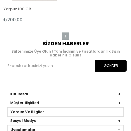
Yarpuz 100 GR
₺200,00
1
BIZDEN HABERLER
Bültenimize Üye Olun ! Tüm İndirim ve Fırsatlardan İlk Sizin
Haberiniz Olsun !
GÖNDER
Kurumsal
Müşteri İlişkileri
Yardım Ve Bilgiler
Sosyal Medya
Uygulamalar