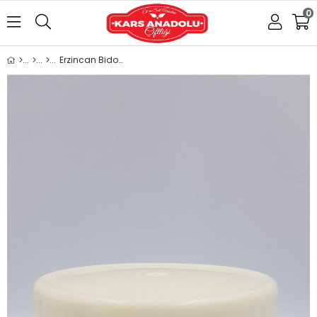
0
Erzincan Bidon Koyun Keçi Tulumu 1 KĞ